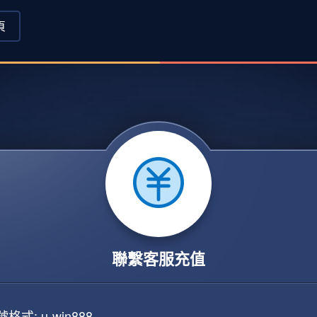
頁
聯繫客服充值
格式: u-win888