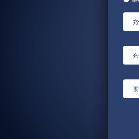
充
充
賬