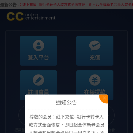
最新公告
最新消息：线下充值--银行卡转卡入款方式全面恢复，即日起全体新老会员入款卡
登入平台
充值
註冊會員
在線提款
通知公告
尊敬的会员：线下充值--银行卡转卡入
款方式全面恢复，即日起全体新老会员
提款銀行賬戶信息
修改密碼
提款記錄查看
入款卡和出款卡必须同一用户名下，不